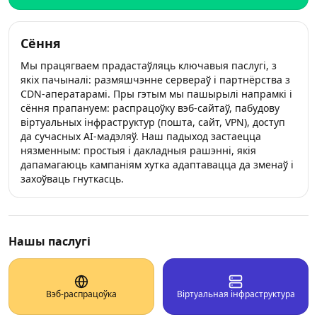
Сёння
Мы працягваем прадастаўляць ключавыя паслугі, з
якіх пачыналі: размяшчэнне сервераў і партнёрства з
CDN‑аператарамі. Пры гэтым мы пашырылі напрамкі і
сёння прапануем: распрацоўку вэб‑сайтаў, пабудову
віртуальных інфраструктур (пошта, сайт, VPN), доступ
да сучасных AI‑мадэляў. Наш падыход застаецца
нязменным: простыя і дакладныя рашэнні, якія
дапамагаюць кампаніям хутка адаптавацца да зменаў і
захоўваць гнуткасць.
Нашы паслугі
Вэб‑распрацоўка
Віртуальная інфраструктура