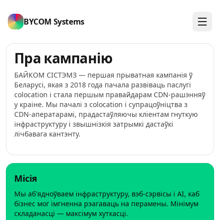
BYCOM Systems
Пра кампанію
БАЙКОМ СІСТЭМЗ — першая прыватная кампанія ў
Беларусі, якая з 2018 года пачала развіваць паслугі
colocation і стала першым правайдарам CDN‑рашэнняў
у краіне. Мы пачалі з colocation і супрацоўніцтва з
CDN‑аператарамі, прадастаўляючы кліентам гнуткую
інфраструктуру і звышнізкія затрымкі дастаўкі
лічбавага кантэнту.
Місія
Мы аб'ядноўваем інфраструктуру, вэб‑сэрвісы і AI, каб
бізнес мог імгненна рэагаваць на перамены. Мінімум
складанасці — максімум хуткасці.