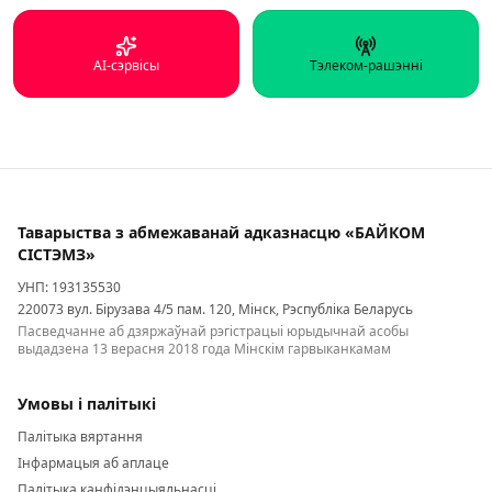
AI‑сэрвісы
Тэлеком‑рашэнні
Таварыства з абмежаванай адказнасцю «БАЙКОМ
СІСТЭМЗ»
УНП: 193135530
220073 вул. Бірузава 4/5 пам. 120, Мінск, Рэспубліка Беларусь
Пасведчанне аб дзяржаўнай рэгістрацыі юрыдычнай асобы
выдадзена 13 верасня 2018 года Мінскім гарвыканкамам
Умовы і палітыкі
Палітыка вяртання
Інфармацыя аб аплаце
Палітыка канфідэнцыяльнасці